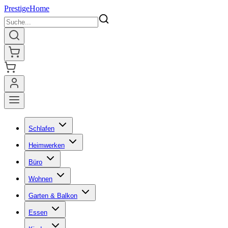
Prestige
Home
Schlafen
Heimwerken
Büro
Wohnen
Garten & Balkon
Essen