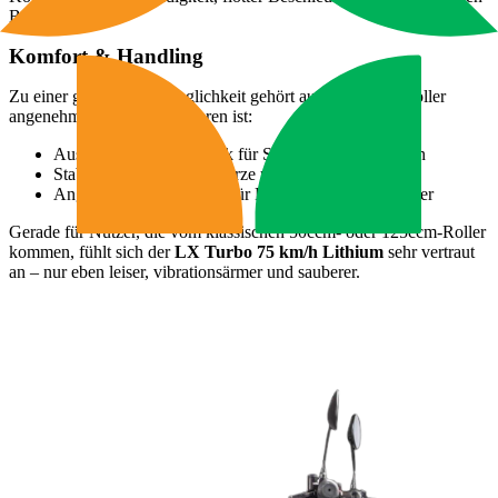
Betriebskosten.
Komfort & Handling
Zu einer guten Alltagstauglichkeit gehört auch, dass der Roller
angenehm und sicher zu fahren ist:
Ausgewogenes Fahrwerk für Stadt- und Landstraßen
Stabile Straßenlage für kurze und mittlere Distanzen
Angenehme Sitzposition für Pendler und Alltagsfahrer
Gerade für Nutzer, die vom klassischen 50ccm- oder 125ccm-Roller
kommen, fühlt sich der
LX Turbo 75 km/h Lithium
sehr vertraut
an – nur eben leiser, vibrationsärmer und sauberer.