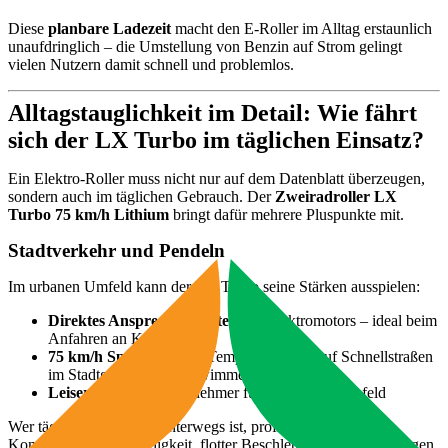
Diese
planbare Ladezeit
macht den E‑Roller im Alltag erstaunlich
unaufdringlich – die Umstellung von Benzin auf Strom gelingt
vielen Nutzern damit schnell und problemlos.
Alltagstauglichkeit im Detail: Wie fährt
sich der LX Turbo im täglichen Einsatz?
Ein Elektro-Roller muss nicht nur auf dem Datenblatt überzeugen,
sondern auch im täglichen Gebrauch. Der
Zweiradroller LX
Turbo 75 km/h Lithium
bringt dafür mehrere Pluspunkte mit.
Stadtverkehr und Pendeln
Im urbanen Umfeld kann der LX Turbo seine Stärken ausspielen:
Direktes Ansprechverhalten
des Elektromotors – ideal beim
Anfahren an Kreuzungen
75 km/h Spitze
– genug Tempo, um auch auf Schnellstraßen
im Stadtgebiet mitzuschwimmen
Leiser Antrieb
– angenehmer für Fahrer und Umfeld
Wer täglich in der Stadt unterwegs ist, profitiert von der
Kombination aus Wendigkeit, flotter Beschleunigung und niedrigen