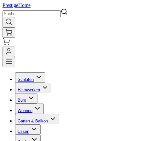
Prestige
Home
Schlafen
Heimwerken
Büro
Wohnen
Garten & Balkon
Essen