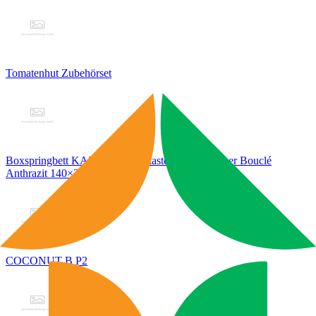
Tomatenhut Zubehörset
Boxspringbett KAIRO mit Bettkasten Visco Topper Bouclé
Anthrazit 140×200
COCONUT B P2