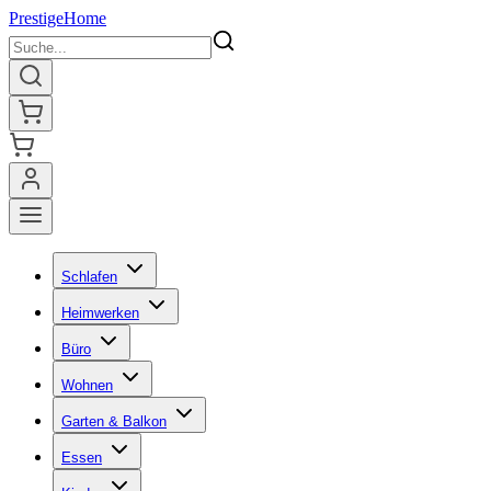
Prestige
Home
Schlafen
Heimwerken
Büro
Wohnen
Garten & Balkon
Essen