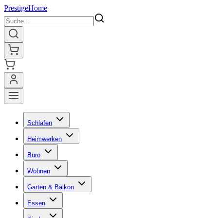
Prestige
Home
Schlafen
Heimwerken
Büro
Wohnen
Garten & Balkon
Essen