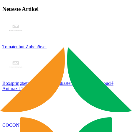
Neueste Artikel
Tomatenhut Zubehörset
Boxspringbett KAIRO mit Bettkasten Visco Topper Bouclé
Anthrazit 140×200
COCONUT B P2