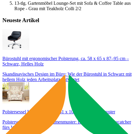
13-tlg. Gartenmöbel Lounge-Set mit Sofa & Coffee Table aus
Rope - Grau mit Teakholz Colli 2/2
Neueste Artikel
Bürostuhl mit ergonomischer Polsterung, ca. 58 x 65 x 87–95 cm –
Schwarz, Helles Holz
Skandinavisches Design im Büro: Wie der Bürostuhl in Schwarz mit
hellem Holz jeden Arbeitsplatz aufwertet
Polstersessel Loretta, ca. 86 x 81 x 105 cm – Blumenmuster
Polstersessel Loretta im Blumenmuster: Der romantische Eyecatcher
fürs Wohnzimmer