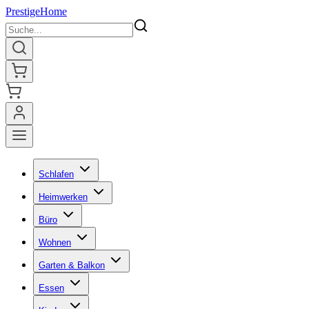
Prestige
Home
Schlafen
Heimwerken
Büro
Wohnen
Garten & Balkon
Essen