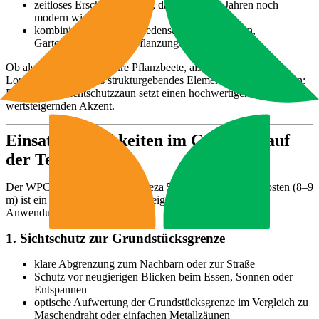
zeitloses Erscheinungsbild, das auch nach Jahren noch
modern wirkt
kombinierbar mit verschiedensten Bodenbelägen,
Gartenmöbeln und Bepflanzungen
Ob als Hintergrund für Ihre Pflanzbeete, als Rahmen für eine
Lounge-Ecke oder als strukturgebendes Element im Gesamtgarten:
Der Corteza Sichtschutzzaun setzt einen hochwertigen,
wertsteigernden Akzent.
Einsatzmöglichkeiten im Garten & auf
der Terrasse
Der WPC Sichtschutzzaun Corteza 5x Zaunelement 6x Pfosten (8–9
m) ist ein echtes Multitalent und eignet sich für zahlreiche
Anwendungen:
1. Sichtschutz zur Grundstücksgrenze
klare Abgrenzung zum Nachbarn oder zur Straße
Schutz vor neugierigen Blicken beim Essen, Sonnen oder
Entspannen
optische Aufwertung der Grundstücksgrenze im Vergleich zu
Maschendraht oder einfachen Metallzäunen