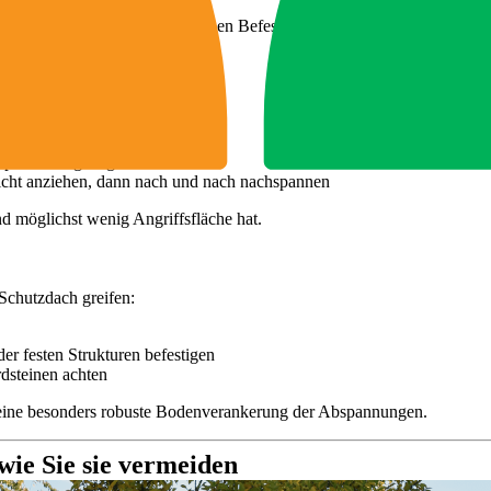
Schutzdach 500 cm
empfohlenen Befestigungsmittel und -wege.
nnen
g entscheidend:
dach führen
ur punktuell gezogen wird
eicht anziehen, dann nach und nach nachspannen
ind möglichst wenig Angriffsfläche hat.
Schutzdach greifen:
 festen Strukturen befestigen
dsteinen achten
h eine besonders robuste Bodenverankerung der Abspannungen.
wie Sie sie vermeiden