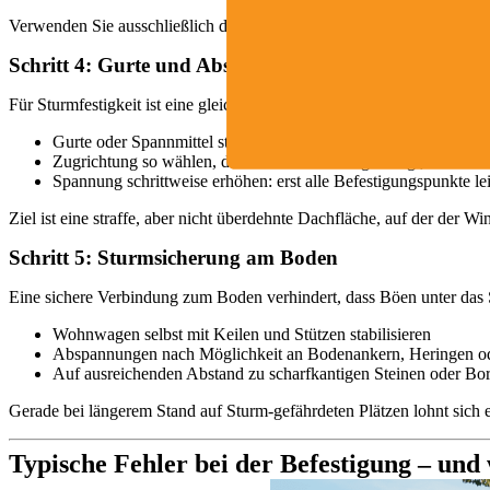
Verwenden Sie ausschließlich die vom Hersteller für das
Wohnwagen 
Schritt 4: Gurte und Abspannungen gleichmäßig spa
Für Sturmfestigkeit ist eine gleichmäßige, spannungsarme Abspannun
Gurte oder Spannmittel stirnseitig und seitlich über das Schutz
Zugrichtung so wählen, dass die Plane flächig anliegt, nicht n
Spannung schrittweise erhöhen: erst alle Befestigungspunkte l
Ziel ist eine straffe, aber nicht überdehnte Dachfläche, auf der der W
Schritt 5: Sturmsicherung am Boden
Eine sichere Verbindung zum Boden verhindert, dass Böen unter das 
Wohnwagen selbst mit Keilen und Stützen stabilisieren
Abspannungen nach Möglichkeit an Bodenankern, Heringen oder
Auf ausreichenden Abstand zu scharfkantigen Steinen oder Bor
Gerade bei längerem Stand auf Sturm-gefährdeten Plätzen lohnt sic
Typische Fehler bei der Befestigung – und 