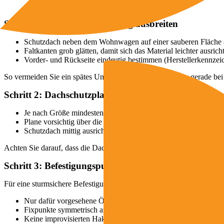
Schritt 1: Schutzdach sorgfältig ausbreiten
Schutzdach neben dem Wohnwagen auf einer sauberen Fläche 
Faltkanten grob glätten, damit sich das Material leichter ausricht
Vorder- und Rückseite eindeutig bestimmen (Herstellerkennze
So vermeiden Sie ein spätes Umdrehen auf dem Dach, das gerade bei 
Schritt 2: Dachschutzplane auf den Wohnwagen zieh
Je nach Größe mindestens zu zweit arbeiten
Plane vorsichtig über die Dachkante ziehen, ohne zu reißen ode
Schutzdach mittig ausrichten: rechts und links möglichst glei
Achten Sie darauf, dass die Dachschutzplane nicht an scharfen Kante
Schritt 3: Befestigungspunkte definieren
Für eine sturmsichere Befestigung sind stabile, durchdachte Fixpunkt
Nur dafür vorgesehene Ösen, Laschen oder Halterungen der D
Fixpunkte symmetrisch anordnen (rechts/links, vorne/hinten)
Keine improvisierten Haken an empfindlichen Bauteilen des