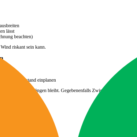
ausbreiten
en lässt
ichnung beachten)
Wind riskant sein kann.
en
r zu zerren
chmäßigen Überstand einplanen
n oder Antennen hängen bleibt. Gegebenenfalls Zwischenpolster einsetz
e entscheidend:
achschutzplane nutzen
 Wohnwagens verwenden