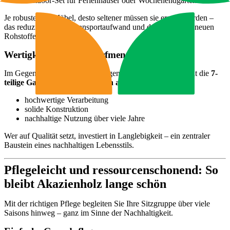
Outdoor-Set für Ferienhäuser oder Wochenendgärten
Je robuster die Möbel, desto seltener müssen sie ersetzt werden –
das reduziert Abfall, Transportaufwand und den Bedarf an neuen
Rohstoffen.
Wertigkeit statt Wegwerfmentalität
Im Gegensatz zu vielen kurzlebigen Kunststoffmöbeln steht die
7-
teilige Gartensitzgruppe Boston aus Akazienholz
für:
hochwertige Verarbeitung
solide Konstruktion
nachhaltige Nutzung über viele Jahre
Wer auf Qualität setzt, investiert in Langlebigkeit – ein zentraler
Baustein eines nachhaltigen Lebensstils.
Pflegeleicht und ressourcenschonend: So
bleibt Akazienholz lange schön
Mit der richtigen Pflege begleiten Sie Ihre Sitzgruppe über viele
Saisons hinweg – ganz im Sinne der Nachhaltigkeit.