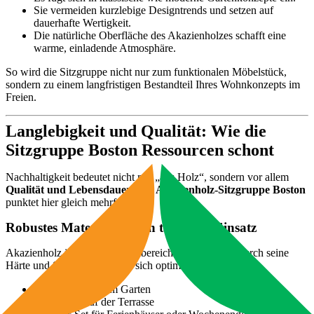
Sie vermeiden kurzlebige Designtrends und setzen auf
dauerhafte Wertigkeit.
Die natürliche Oberfläche des Akazienholzes schafft eine
warme, einladende Atmosphäre.
So wird die Sitzgruppe nicht nur zum funktionalen Möbelstück,
sondern zu einem langfristigen Bestandteil Ihres Wohnkonzepts im
Freien.
Langlebigkeit und Qualität: Wie die
Sitzgruppe Boston Ressourcen schont
Nachhaltigkeit bedeutet nicht nur „aus Holz“, sondern vor allem
Qualität und Lebensdauer
. Die
Akazienholz-Sitzgruppe Boston
punktet hier gleich mehrfach:
Robustes Material für den täglichen Einsatz
Akazienholz ist für den Außenbereich prädestiniert. Durch seine
Härte und Stabilität eignet es sich optimal als:
Esstischgarnitur im Garten
Sitzgruppe auf der Terrasse