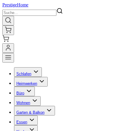
Prestige
Home
Schlafen
Heimwerken
Büro
Wohnen
Garten & Balkon
Essen