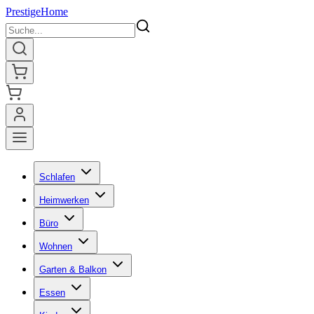
Prestige
Home
Schlafen
Heimwerken
Büro
Wohnen
Garten & Balkon
Essen