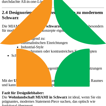
durchdachte All-in-one-Lösung.
2.4 Designorientierte Nutzer mit Liebe zu modernem
Schwarz
Die MIAMI kommt in einem
schwarzen Bezug
, der sich besonders
für moderne, urbane Wohnkonzepte eignet:
Passt hervorragend zu:
minimalistischen Einrichtungen
Industrial-Style
monochromen oder kontrastreichen Farbkonzepten
Schwarz wirkt:
zeitlos
edel
unempfindlicher gegenüber leichten Verschmutzungen
als sehr helle Stoffe
Mit der
U-Form
wird das Sofa zum klaren Mittelpunkt des Raumes
und kann offene Wohnbereiche optisch strukturieren.
Fazit für Designliebhaber:
Die
Wohnlandschaft MIAMI in Schwarz
ist ideal, wenn Sie ein
prägnantes, modernes Statement-Piece suchen, das optisch wie
funktional überzeugt.