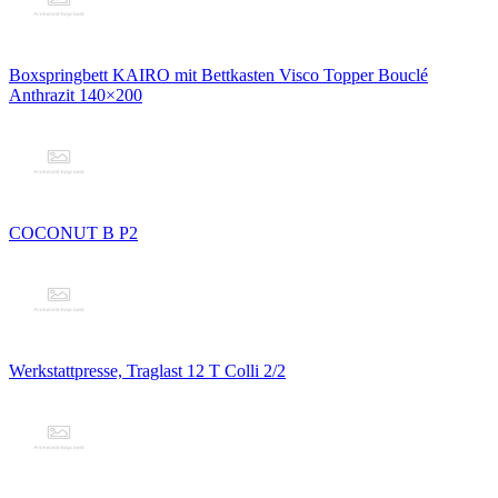
Boxspringbett KAIRO mit Bettkasten Visco Topper Bouclé
Anthrazit 140×200
COCONUT B P2
Werkstattpresse, Traglast 12 T Colli 2/2