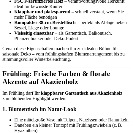
FSC®-zertifiziertes Holz
– verantwortungsvolle Herkunft,
ideal für bewusste Käufer
Klappbar und platzsparend
– schnell verstaut, wenn Sie
mehr Fläche benötigen
Kompakter 38-cm-Beistelltisch
– perfekt als Ablage neben
Sessel, Liege oder Lounge
Vielseitig einsetzbar
– als Gartentisch, Balkontisch,
Pflanzenhocker oder Deko-Podest
Genau diese Eigenschaften machen ihn zur idealen Bühne für
saisonale Deko – vom frühlingshaften Blumenarrangement bis zu
stimmungsvoller Winterbeleuchtung.
Frühling: Frische Farben & florale
Akzente auf Akazienholz
Im Frühling darf Ihr
klappbarer Gartentisch aus Akazienholz
zum blühenden Highlight werden.
1. Blumentisch im Natur-Look
Eine mittelgroße Vase mit Tulpen, Narzissen oder Ranunkeln
Daneben ein kleiner Tontopf mit Frühlingszwiebeln (z. B.
Hyazinthen)