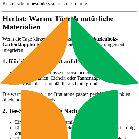
Kerzenschein besonders schön zur Geltung.
Herbst: Warme Töne & natürliche
Materialien
Wenn die Tage kürzer werden, lässt sich der
Akazienholz-
Gartenklapptisch
wunderbar in ein herbstliches Arrangement
integrieren.
1. Kürbis-Arrangement auf dem Beistelltisch
2–3 kleine Zierkürbisse in verschiedenen Formen
Einige Kastanien, Eicheln oder Tannenzapfen locker verteilt
Ein rustikaler Leinenläufer als Untergrund
Die warmen Orange- und Brauntöne passen perfekt zum dunklen,
ölbehandelten Akazienholz.
2. Tee-Station für kühle Nachmittage
Eine Gusseisen- oder Keramik-Teekanne
Eine Tasse auf Unterteller, dazu eine kleine Schale mit Honig
oder Zucker
Ein flauschiges Plaid über den benachbarten Stuhl gelegt