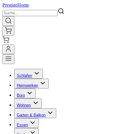
Prestige
Home
Schlafen
Heimwerken
Büro
Wohnen
Garten & Balkon
Essen